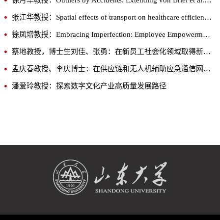
徐月华教授：Outliers by Accidents: Extending von Briel et al.’s Theory of External Enablement through Stochastic Processes
张江华教授：Spatial effects of transport on healthcare efficiency: Evidence from China
徐凤增教授：Embracing Imperfection: Employee Empowerment and Learning from Errors from the Lens of Positive Psychology
蔡地教授，博士生刘佳、张勇：在新员工社会化领域取得新进展
孟庆春教授、李庆博士：在供应链和无人机辅助应急通信网络韧性及安全领域取得系列研究进展
潘爱玲教授：探索数字文化产业高质量发展路径