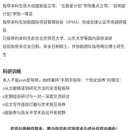
指导本科生获大创国家级立项、“北极星计划”学院重点立项、“启明星
计划”学院一等奖
指导本科生协助国际项目管理协会（IPMA）完成全球认证市场调研报
告
已指导的本科生赴往北京师范大学、山东大学等国内高校读研
目前指导多位全日制、非全日制硕士，并协助团队指导两位博士研究
生
科研训练
本人不是push型导师，始终秉持“手把手指导、个性化培养”的理念：
ü
从文献精读到研究方法的全流程指导
ü
定期组会研讨与一对一深度交流结合
ü
论文写作逐段打磨与学术规范培养
ü
鼓励参与高水平学术会议开拓视野
欢迎与我邮件联系。愿与你共赴这场学术与成长的双向奔赴！