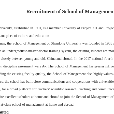
Recruitment of School of Managemen
versity, established in 1901, is a member university of Project 211 and Projec
tant place of culture and education.
inan, the School of Management of Shandong University was founded in 1985 an
s an undergraduate-master-doctor training system, the existing students are m
 closely between young and old, China and abroad. In the 2017 national fourth r
on discipline assessment were A-. The School of Management has greater influ
ing the existing faculty quality, the School of Management also highly values
ars, the school has built close communications and cooperations with universit
 for a broad platform for teachers' scientific research, teaching and communica
ite excellent scholars at home and abroad to join the School of Management of
irst-class school of management at home and abroad.
anted