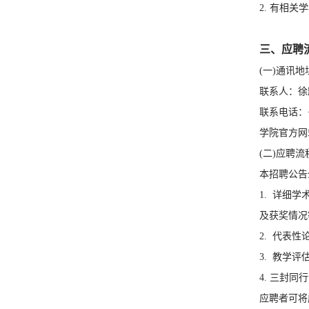
2. 有相
三、应聘
(一)通讯地
联系人
联系电话：+86
学院官方网站：w
(二)应聘流
本招聘公告
1. 详细
及获奖情况
2. 代表
3. 教学
4. 三封同
应聘者可将应