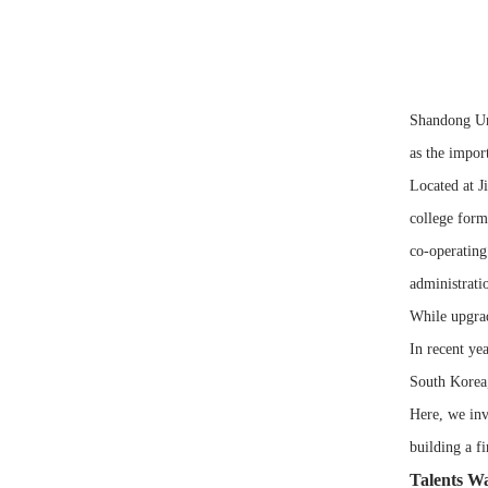
Shandong Uni
as the impor
Located at J
college form
co-operating
administrati
While upgrad
In recent ye
South Korea,
Here, we inv
building a f
Talents W