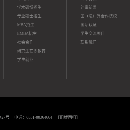
学术硕博招生
外事新闻
专业硕士招生
国（境）外合作院校
MBA招生
国际认证
EMBA招生
学生交流项目
社会合作
联系我们
研究生在职教育
学生就业
 电话：0531-88364664
【旧版回归】