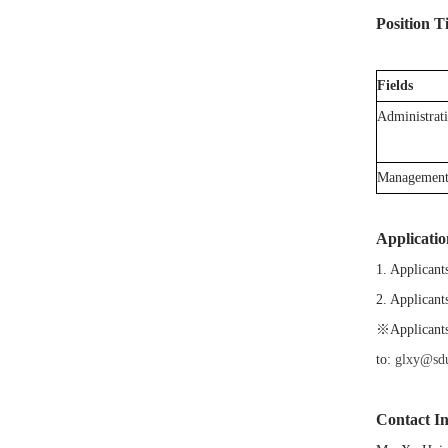
Position Ti
Fields
Administrat
Management 
Applicatio
1. Applicant
2. Applicant
※Applicants 
to:
glxy@sdu
Contact I