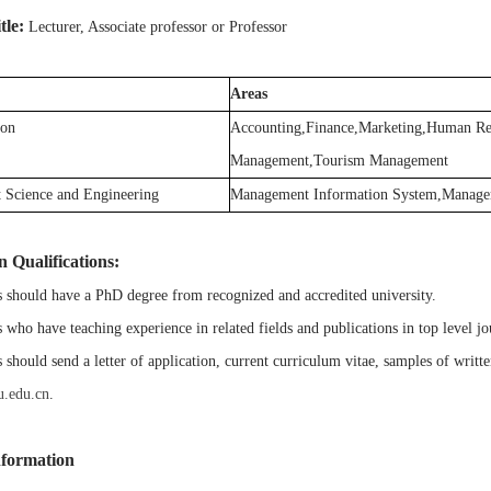
tle:
Lecturer, Associate professor or Professor
Areas
ion
Accounting,Finance,Marketing,Human Res
Management,Tourism Management
Science and Engineering
Management Information System,Managem
n Qualifications:
s should have a PhD degree from recognized and accredited university.
s who have teaching experience in related fields and publications in top level jo
should send a letter of application, current curriculum vitae, samples of writt
.edu.cn
.
nformation