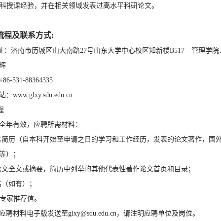
关学科授课经验，并在相关领域发表过高水平科研论文。
流程及联系方式:
址：济南市历城区山大南路27号山东大学中心校区知新楼B517 管理学院人事办
：徐辉
-531-88364335
ww.glxy.sdu.edu.cn
程
全年有效，应聘所需材料：
学术简历（自本科开始至申请之日的学习和工作经历，发表的论文著作，国
等）；
性论文全文或摘要，简历中列举的其他代表性著作论文首页和目录；
评估（如有）；
行专家推荐信。
聘材料电子版发送至glxy@sdu.edu.cn，请注明应聘单位及岗位。