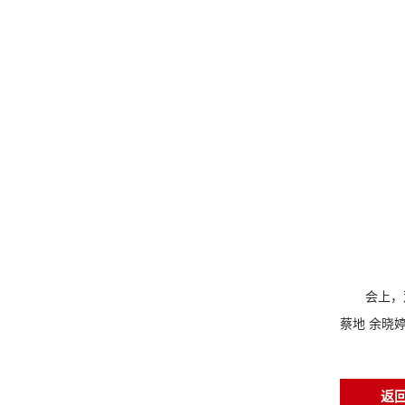
会上，
蔡地 余晓
返