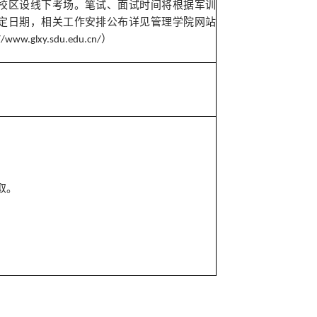
校区设线下考场。
笔试、面试时间将
根据军训
定日期，相关工作安排公布详见管理学院网站
）
//www.glxy.sdu.edu.cn/
取。