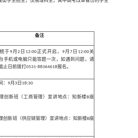
程
类
学生招生，仅限理科生，其中高考改革省份的学生
备注
统于
月
日
正式开启，
月
日
关
9
2
12:00
9
7
12:00
台手机或电脑只能答题一次，如遇到问题，请
截止
日前拨打
报名。
0531-88364618
间：
月
日
9
3
18:30
理创新班（工商管理）宣讲地点：知新楼
座
B
理创新班（供应链管理）
宣讲地点：知新楼
座
B