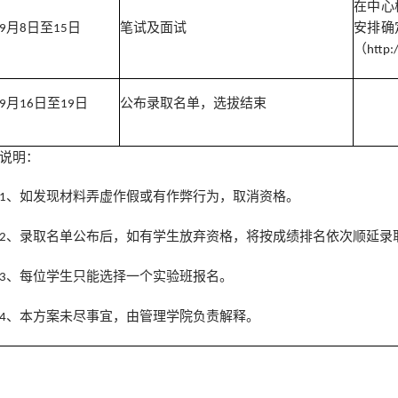
在中心
月
日
至
日
笔试及面试
安排确
9
8
15
（
http:
月
日至
日
公布录取名单，
选拔结束
9
16
19
说明：
、如发现材料弄虚作假或
有作弊
行为，取消资格。
1
、录取名单公布后，如有学生放弃资格，将按成绩排名依次顺延录
2
、每位学生只能选择一个实验班报名。
3
、本方案未尽事宜，由管理学院负责解释。
4