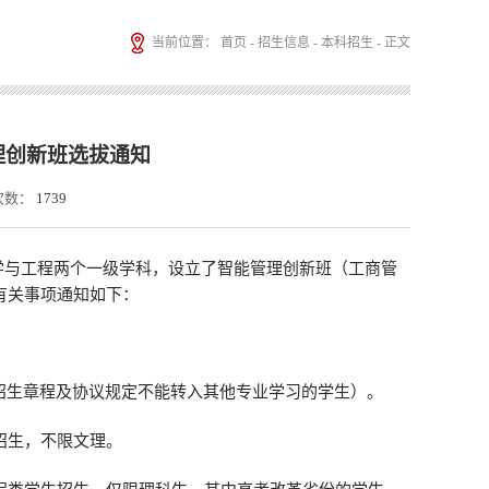
当前位置：
首页
-
招生信息
-
本科招生
- 正文
理创新班选拔通知
次数：
1739
学与工程两个一级学科，设立了
智能管理创新班（工商管
有关事项通知如下：
招生章程及协议规定不能转入其他专业学习的学生）。
招生
，
不限文理
。