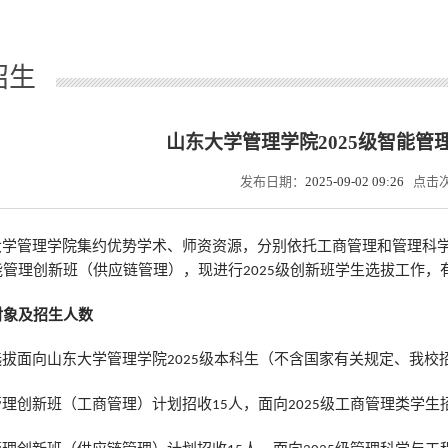
招生
山东大学管理学院2025级智能管
发布日期：
2025-09-02 09:26
点击
大学管理学院集约优势学术、师资资源，分别依托工商管理和管理科
能管理创新班（供应链管理）
，现进行
级创新
班学生选拔工作，
2
02
5
对象及招生人数
选拔面向山东大学管理学院
级
本科生
（不含国家有关规定、我校
20
2
5
管理创新班（工商管理）
计划招收
人，面向
级工商管理
类
学生
15
2
02
5