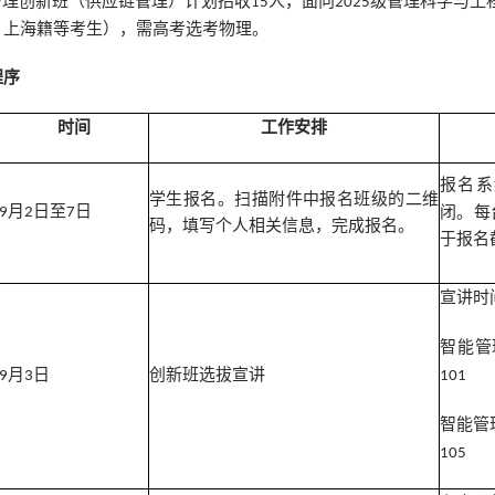
管理创新班（供应链管理）
计划招收
人，面向
级管理科学与工
15
2
02
5
、上海籍等考生），需高考选考物理。
程序
时间
工作安排
报名系
学生报名。扫描附件中报名班级的二维
月
日
至
日
闭。每
9
2
7
码，填写个人相关信息，完成报名
。
于
报名
宣讲时
智能管
月
日
创新班选拔宣讲
9
3
101
智能管
105