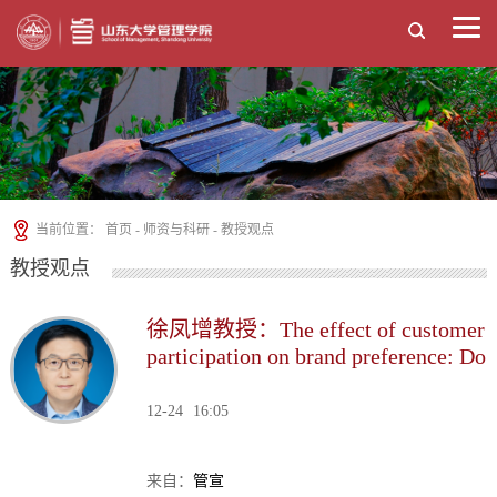
当前位置：
首页
-
师资与科研
-
教授观点
教授观点
徐凤增教授：The effect of customer
participation on brand preference: Do
hotel brand type and star rating
matter?
12-24
16:05
来自：
管宣