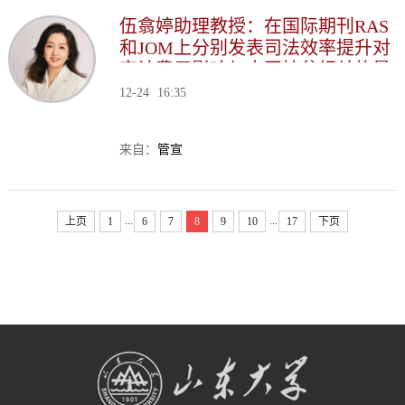
伍翕婷助理教授：在国际期刊RAS
和JOM上分别发表司法效率提升对
审计费用影响与中国扶贫相关的最
新研究成果
12-24
16:35
来自：
管宣
...
...
上页
1
6
7
8
9
10
17
下页