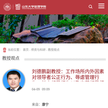
当前位置：
首页
-
师资与科研
-
教授观点
教授观点
刘德鹏副教授：工作场所内外因素
对领导者公正行为、辱虐管理行
为、基本领导行为以及变革领导行
为等的动态变化影响
04-09
09:09
来自：
康宁