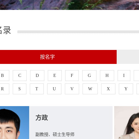
名录
按名字
B
C
D
E
F
G
H
I
R
S
T
U
V
W
X
Y
方政
副教授、硕士生导师