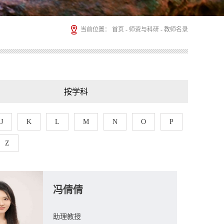
当前位置：
首页
-
师资与科研
-
教师名录
按学科
J
K
L
M
N
O
P
Z
冯倩倩
助理教授