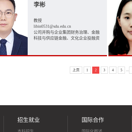
李彬
教授
libin0531@sdu.edu.cn
公司并购与企业集团财务治理、金融
科技与供应链金融、文化企业投融资
...
上页
1
2
3
4
5
招生就业
国际合作
本科招生
国际化概述