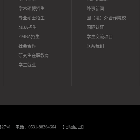
学术硕博招生
外事新闻
专业硕士招生
国（境）外合作院校
MBA招生
国际认证
EMBA招生
学生交流项目
社会合作
联系我们
研究生在职教育
学生就业
 电话：0531-88364664
【旧版回归】