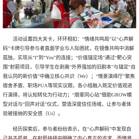
活动设置四大关卡，环环相扣：“情绪共鸣局”以“心声解
码”卡牌引导参与者直面学业与人际困扰，在镜像共鸣中消解
孤独，实现从“I”到“You”的连接；“价值锚定场”通过“靶心突
围”射箭项目，引导学生在剥离“外界强加的旧剧本”与锚定“自
我认同的新价值”中确立核心共识（We）；“情景演绎厅”聚焦
宿舍矛盾、职场PUA等现实议题，各小组融入既定价值观进
行演绎，将认知转化为行动力；“朋辈同心站”借助GROW模
型对话与“回声对话”仪式，营造深度信任场域，让参与者体
验被接纳的安全感（Us）。
经历探索后，参与者纷纷表示，在“心声解码”中发现自
己并不孤单，在射箭抉择中明确了内心真正的追求，而情景