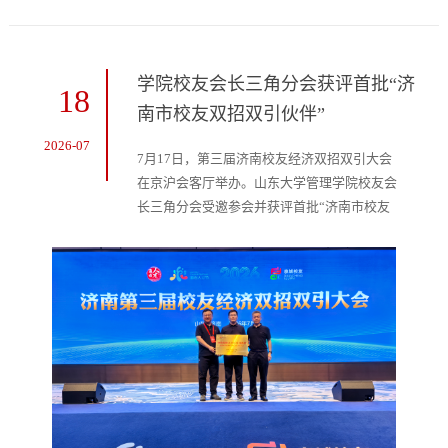
学院校友会长三角分会获评首批“济
18
南市校友双招双引伙伴”
2026-07
7月17日，第三届济南校友经济双招双引大会
在京沪会客厅举办。山东大学管理学院校友会
长三角分会受邀参会并获评首批“济南市校友
双招双引伙伴”，分会会长任新建同步受聘“济
南市校友双招双引大使”。此次双重荣誉的斩
获，标志着长三角分会正式纳入济南校友经济
发展核心合作体系，成为链接沪鲁两地人才、
产业与资源的重要校友平台。本次大会由济南
市委人才办指导，济南市投资促进局等单位主
办，汇聚近200所海内外高校的400余名校...