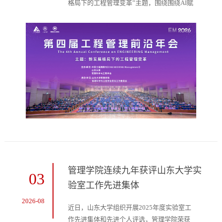
格局下的工程管理变革”主题，围绕围绕AI赋
能工程管理、能源转型、本土管理科学、国际
工程治理等前沿议题开展多层次学术研讨。本
次大会线下参会代表总计有1000余人，其中
包括国家级高层次人才184位。注册参会嘉宾
来自近200家单位（包括高校、企业、科研机
构等）。大会设立了7个大会主旨报告、11个
专题论坛和1个青年论坛，共90余位知名学者
做报告。
管理学院连续九年获评山东大学实
03
验室工作先进集体
2026-08
近日，山东大学组织开展2025年度实验室工
作先进集体和先进个人评选，管理学院荣获