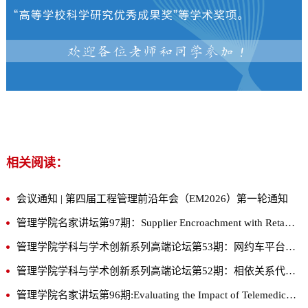
相关阅读：
会议通知 | 第四届工程管理前沿年会（EM2026）第一轮通知
管理学院名家讲坛第97期：Supplier Encroachment with Retailer Partial Upstream Ownership
管理学院学科与学术创新系列高端论坛第53期：网约车平台接入巡游出租车：按需城市出行生态治理研究
管理学院学科与学术创新系列高端论坛第52期：相依关系代价：前置仓的品类与库存优化设计
管理学院名家讲坛第96期:Evaluating the Impact of Telemedicine Services on Community Health: A County-Level Analysis