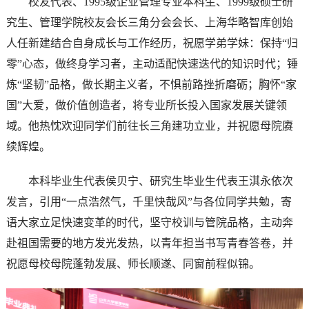
校友代表、1995级企业管理专业本科生、1999级硕士研
究生、管理学院校友会长三角分会会长、上海华略智库创始
人任新建结合自身成长与工作经历，祝愿学弟学妹：保持“归
零”心态，做终身学习者，主动适配快速迭代的知识时代；锤
炼“坚韧”品格，做长期主义者，不惧前路挫折磨砺；胸怀“家
国”大爱，做价值创造者，将专业所长投入国家发展关键领
域。他热忱欢迎同学们前往长三角建功立业，并祝愿母院赓
续辉煌。
本科毕业生代表侯贝宁、研究生毕业生代表王淇永依次
发言，引用“一点浩然气，千里快哉风”与各位同学共勉，寄
语大家立足快速变革的时代，坚守校训与管院品格，主动奔
赴祖国需要的地方发光发热，以青年担当书写青春答卷，并
祝愿母校母院蓬勃发展、师长顺遂、同窗前程似锦。