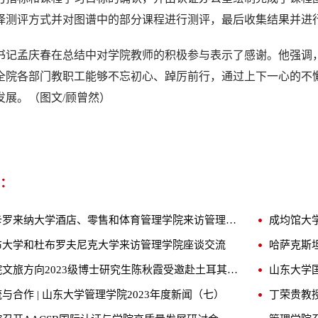
择测评方式并对图谱中的部分课程进行测评，最后收集结果并进
书记孟庆春在总结中对学院教师的积极参与表示了感谢。他强调
全院各部门教职工能够不忘初心、踔厉前行，通过上下一心的不懈
发展。（图文/顾曾然）
：
美国南卡罗来纳大学酒店、零售和体育管理学院来访管理学院交流座谈
布大学和杜布罗夫尼克大学来访管理学院座谈交流
哈萨克斯
管理学院文旅方向2023级博士研究生陈秋霞受邀赴土耳其参加第31届IFITT年会
山东大学
与合作 | 山东大学管理学院2023年度新闻（七）
丁荣贵教