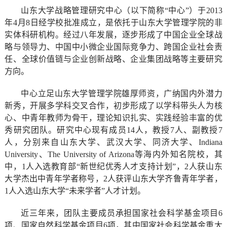
山东大学战略管理研究中心（以下简称“中心”）于
2013
年
4
月
8
日经学校批准成立，是依托于山东大学管理学院的非
实体科研机构。经过八年发展，逐步形成了中国企业全球战
略与领导力、中国中小微企业国际竞争力、跨国企业社会责
任、全球价值链与企业创新战略、企业集团战略等主要研究
方向。
中心立足山东大学管理学院雄厚师资，广纳国内外潜力
新秀，开展多学科交叉合作，初步形成了以学科带头人为核
心、中青年教师为骨干，理论知识扎实、实践经验丰富的优
秀研究团队。研究中心现有成员
14
人，教授
7
人、副教授
7
人，分别来自山东大学、武汉大学、同济大学、
Indiana
University
、
The University of Arizona
等海内外知名院校，其
中，
1
人入选教育部“新世纪优秀人才支持计划”，
2
人获山东
大学杰出中青年学者称号，
2
人获评山东大学齐鲁青年学者，
1
人入选山东大学“未来学者”人才计划。
近三年来，团队主要成员承担国家社会科学基金项目
6
项、国家自然科学基金项目
6
项，其中国家社会科学基金重大