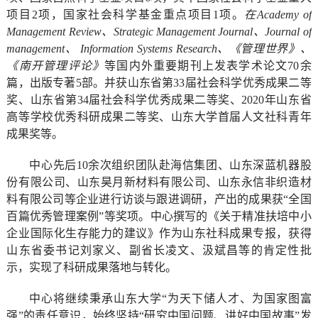
项目
2
项，国家社会科学基金重点项目
1
项。
在
Academy of
Management Review
、
Strategic Management Journal
、
Journal of
management
、
Information Systems Research
、《管理世界》、
《南开管理评论》
等国内外重要期刊上发表学术论文
70
余
篇，出版专著
5
部。并获山东省第
33
届社会科学优秀成果二等
奖、山东省第
34
届社会科学优秀成果二等奖、
2020
年山东省
高等学校优秀科研成果二等奖、山东大学首届人文社科青年
成果奖等。
中心先后
10
余次组织团队赴海信集团、山东深蓝机器股
份有限公司、山东昊月新材料有限公司、山东永信非织造材
料有限公司等企业进行访谈与跟进调研，产出的成果
获“全国
百篇优秀管理案例”等奖项
。中心撰写的《关于精准扶培中小
企业国际化生存能力的建议》作为山东社科成果专报，获得
山东省委书记刘家义、副省长凌文、汲斌昌等的肯定性批
示，实现了科研成果落地与转化。
中心将继续秉承山东大学“为天下储人才、为国家图富
强”的责任意识，始终坚持“研究中国问题、讲好中国故事”发